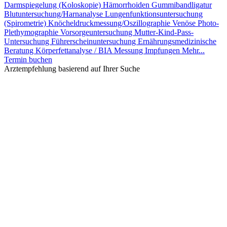
Darmspiegelung (Koloskopie)
Hämorrhoiden Gummibandligatur
Blutuntersuchung/Harnanalyse
Lungenfunktionsuntersuchung
(Spirometrie)
Knöcheldruckmessung/Oszillographie
Venöse Photo-
Plethymographie
Vorsorgeuntersuchung
Mutter-Kind-Pass-
Untersuchung
Führerscheinuntersuchung
Ernährungsmedizinische
Beratung
Körperfettanalyse / BIA Messung
Impfungen
Mehr...
Termin buchen
Arztempfehlung basierend auf Ihrer Suche