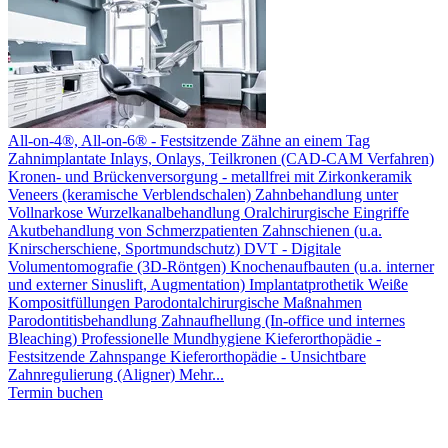
All-on-4®, All-on-6® - Festsitzende Zähne an einem Tag
Zahnimplantate
Inlays, Onlays, Teilkronen (CAD-CAM Verfahren)
Kronen- und Brückenversorgung - metallfrei mit Zirkonkeramik
Veneers (keramische Verblendschalen)
Zahnbehandlung unter
Vollnarkose
Wurzelkanalbehandlung
Oralchirurgische Eingriffe
Akutbehandlung von Schmerzpatienten
Zahnschienen (u.a.
Knirscherschiene, Sportmundschutz)
DVT - Digitale
Volumentomografie (3D-Röntgen)
Knochenaufbauten (u.a. interner
und externer Sinuslift, Augmentation)
Implantatprothetik
Weiße
Kompositfüllungen
Parodontalchirurgische Maßnahmen
Parodontitisbehandlung
Zahnaufhellung (In-office und internes
Bleaching)
Professionelle Mundhygiene
Kieferorthopädie -
Festsitzende Zahnspange
Kieferorthopädie - Unsichtbare
Zahnregulierung (Aligner)
Mehr...
Termin buchen