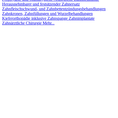
Herausnehmbarer und festsitzender Zahnersatz
Zahnfleischschwund- und Zahnbettentzündungsbehandlungen
Zahnkronen, Zahnfüllungen und Wurzelbehandlungen
Kieferorthopädie inklusive Zahnspange
Zahnimplantate
Zahnärztliche Chirurgie
Mehr...