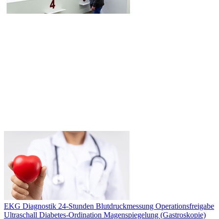
EKG Diagnostik
24-Stunden Blutdruckmessung
Operationsfreigabe
Ultraschall
Diabetes-Ordination
Magenspiegelung (Gastroskopie)