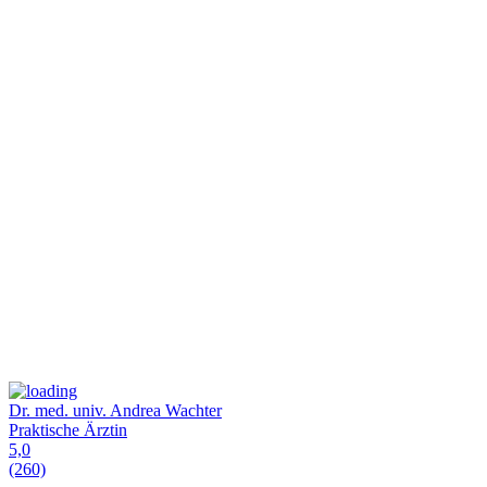
Dr. med. univ. Andrea Wachter
Praktische Ärztin
5,0
(260)