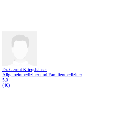
Dr. Gernot Kriegshäuser
Allgemeinmediziner und Familienmediziner
5,0
(40)