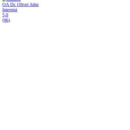
OA Dr. Oliver John
Internist
5,0
(96)