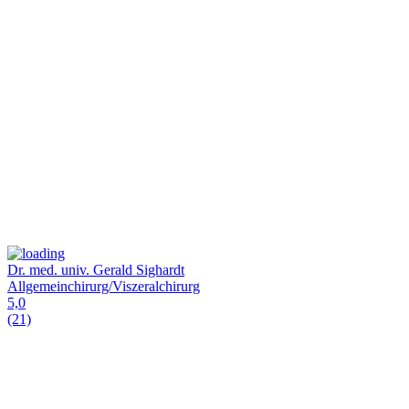
Dr. med. univ. Gerald Sighardt
Allgemeinchirurg/Viszeralchirurg
5,0
(21)