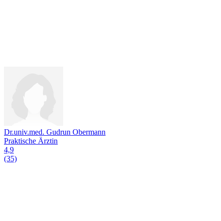
Dr.univ.med. Gudrun Obermann
Praktische Ärztin
4,9
(35)