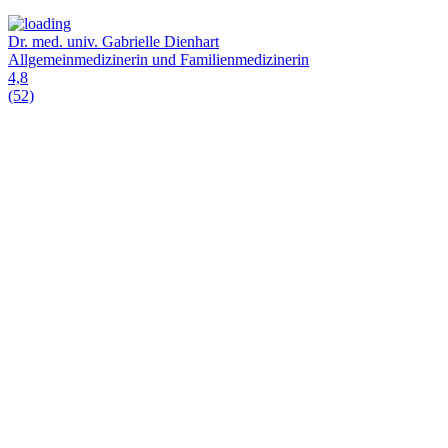
Dr. med. univ. Gabrielle Dienhart
Allgemeinmedizinerin und Familienmedizinerin
4,8
(52)