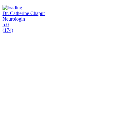
Dr. Catherine Chaput
Neurologin
5,0
(174)