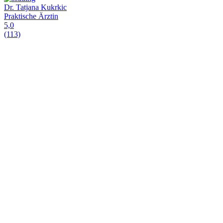
Dr. Tatjana Kukrkic
Praktische Ärztin
5,0
(113)