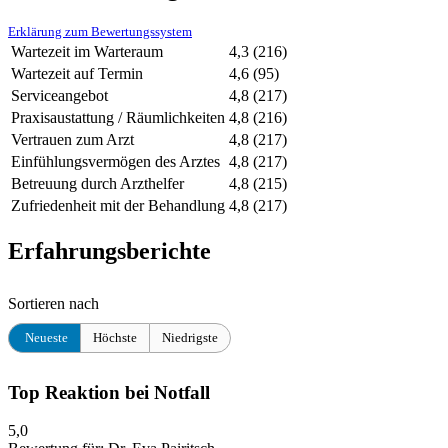
Erklärung zum Bewertungssystem
Wartezeit im Warteraum
4,3
(216)
Wartezeit auf Termin
4,6
(95)
Serviceangebot
4,8
(217)
Praxisaustattung / Räumlichkeiten
4,8
(216)
Vertrauen zum Arzt
4,8
(217)
Einfühlungsvermögen des Arztes
4,8
(217)
Betreuung durch Arzthelfer
4,8
(215)
Zufriedenheit mit der Behandlung
4,8
(217)
Erfahrungsberichte
Sortieren nach
Neueste
Höchste
Niedrigste
Top Reaktion bei Notfall
5,0