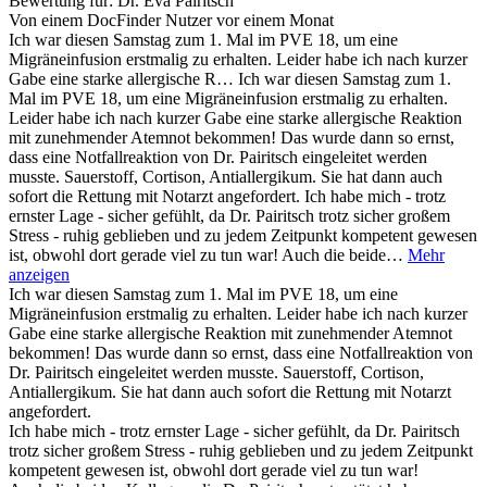
Bewertung für:
Dr. Eva Pairitsch
Von einem DocFinder Nutzer
vor einem Monat
Ich war diesen Samstag zum 1. Mal im PVE 18, um eine
Migräneinfusion erstmalig zu erhalten. Leider habe ich nach kurzer
Gabe eine starke allergische R…
Ich war diesen Samstag zum 1.
Mal im PVE 18, um eine Migräneinfusion erstmalig zu erhalten.
Leider habe ich nach kurzer Gabe eine starke allergische Reaktion
mit zunehmender Atemnot bekommen! Das wurde dann so ernst,
dass eine Notfallreaktion von Dr. Pairitsch eingeleitet werden
musste. Sauerstoff, Cortison, Antiallergikum. Sie hat dann auch
sofort die Rettung mit Notarzt angefordert. Ich habe mich - trotz
ernster Lage - sicher gefühlt, da Dr. Pairitsch trotz sicher großem
Stress - ruhig geblieben und zu jedem Zeitpunkt kompetent gewesen
ist, obwohl dort gerade viel zu tun war! Auch die beide…
Mehr
anzeigen
Ich war diesen Samstag zum 1. Mal im PVE 18, um eine
Migräneinfusion erstmalig zu erhalten. Leider habe ich nach kurzer
Gabe eine starke allergische Reaktion mit zunehmender Atemnot
bekommen! Das wurde dann so ernst, dass eine Notfallreaktion von
Dr. Pairitsch eingeleitet werden musste. Sauerstoff, Cortison,
Antiallergikum. Sie hat dann auch sofort die Rettung mit Notarzt
angefordert.
Ich habe mich - trotz ernster Lage - sicher gefühlt, da Dr. Pairitsch
trotz sicher großem Stress - ruhig geblieben und zu jedem Zeitpunkt
kompetent gewesen ist, obwohl dort gerade viel zu tun war!