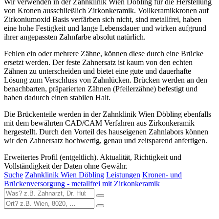
Wir verwenden in der Zahnklinik Wien Döbling für die Herstellung
von Kronen ausschließlich Zirkonkeramik. Vollkeramikkronen auf
Zirkoniumoxid Basis verfärben sich nicht, sind metallfrei, haben
eine hohe Festigkeit und lange Lebensdauer und wirken aufgrund
ihrer angepassten Zahnfarbe absolut natürlich.
Fehlen ein oder mehrere Zähne, können diese durch eine Brücke
ersetzt werden. Der feste Zahnersatz ist kaum von den echten
Zähnen zu unterscheiden und bietet eine gute und dauerhafte
Lösung zum Verschluss von Zahnlücken. Brücken werden an den
benachbarten, präparierten Zähnen (Pfeilerzähne) befestigt und
haben dadurch einen stabilen Halt.
Die Brückenteile werden in der Zahnklinik Wien Döbling ebenfalls
mit dem bewährten CAD/CAM Verfahren aus Zirkonkeramik
hergestellt. Durch den Vorteil des hauseigenen Zahnlabors können
wir den Zahnersatz hochwertig, genau und zeitsparend anfertigen.
Erweitertes Profil (entgeltlich). Aktualität, Richtigkeit und
Vollständigkeit der Daten ohne Gewähr.
Suche
Zahnklinik Wien Döbling
Leistungen
Kronen- und
Brückenversorgung - metallfrei mit Zirkonkeramik