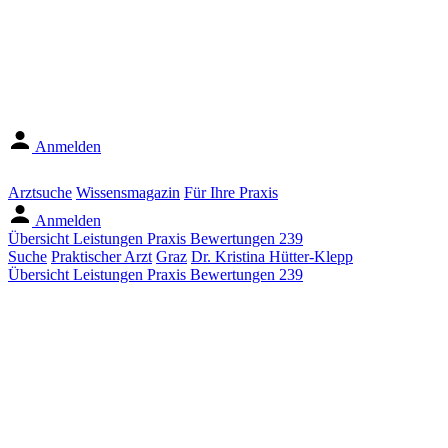
Anmelden
Arztsuche
Wissensmagazin
Für Ihre Praxis
Anmelden
Übersicht
Leistungen
Praxis
Bewertungen
239
Suche
Praktischer Arzt
Graz
Dr. Kristina Hütter-Klepp
Übersicht
Leistungen
Praxis
Bewertungen
239