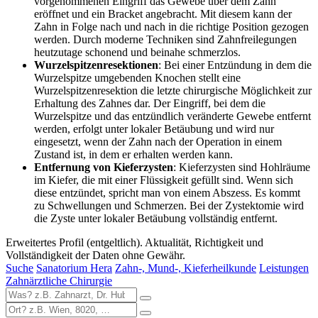
vorgenommenen Eingriff das Gewebe über dem Zahn
eröffnet und ein Bracket angebracht. Mit diesem kann der
Zahn in Folge nach und nach in die richtige Position gezogen
werden. Durch moderne Techniken sind Zahnfreilegungen
heutzutage schonend und beinahe schmerzlos.
Wurzelspitzenresektionen
: Bei einer Entzündung in dem die
Wurzelspitze umgebenden Knochen stellt eine
Wurzelspitzenresektion die letzte chirurgische Möglichkeit zur
Erhaltung des Zahnes dar. Der Eingriff, bei dem die
Wurzelspitze und das entzündlich veränderte Gewebe entfernt
werden, erfolgt unter lokaler Betäubung und wird nur
eingesetzt, wenn der Zahn nach der Operation in einem
Zustand ist, in dem er erhalten werden kann.
Entfernung von Kieferzysten
: Kieferzysten sind Hohlräume
im Kiefer, die mit einer Flüssigkeit gefüllt sind. Wenn sich
diese entzündet, spricht man von einem Abszess. Es kommt
zu Schwellungen und Schmerzen. Bei der Zystektomie wird
die Zyste unter lokaler Betäubung vollständig entfernt.
Erweitertes Profil (entgeltlich). Aktualität, Richtigkeit und
Vollständigkeit der Daten ohne Gewähr.
Suche
Sanatorium Hera
Zahn-, Mund-, Kieferheilkunde
Leistungen
Zahnärztliche Chirurgie