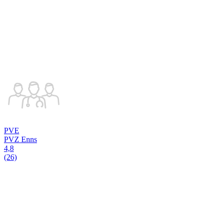
PVE
PVZ Enns
4,8
(26)