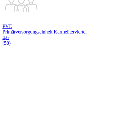
PVE
Primärversorgungseinheit Karmeliterviertel
4,6
(58)