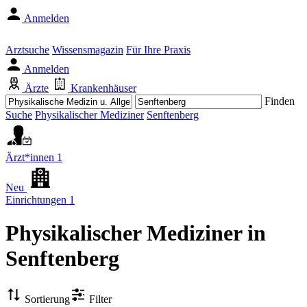
Anmelden
Arztsuche
Wissensmagazin
Für Ihre Praxis
Anmelden
Ärzte
Krankenhäuser
Finden
Suche
Physikalischer Mediziner
Senftenberg
Ärzt*innen
1
Neu
Einrichtungen
1
Physikalischer Mediziner
in
Senftenberg
Sortierung
Filter