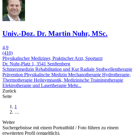
Univ.-Doz. Dr. Martin Nuhr, MSc.
4,9
(410)
Physikalischer Mediziner, Praktischer Arzt, Sportarzt
Dr. Nuhr-Platz 1, 3541 Senftenberg
Schmerzmedizin
Rehabilitation und Kur
Radiale Stoßwellentherapie
Prävention
Physikalische Medizin
Mechanotherapie
Hydrotherapie,
Thermotherapie
Heilgymnastik, Medizinische Trainingstherapie
Elektrotherapie und Lasertherapie
Mehr...
Zurück
Seite
1
…
Weiter
Suchergebnisse mit einem Portraitbild / Foto führen zu einem
erweiterten Profil (entgeltlich).