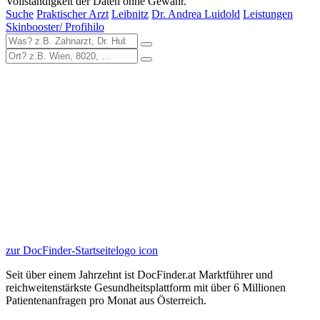
Vollständigkeit der Daten ohne Gewähr.
Suche
Praktischer Arzt
Leibnitz
Dr. Andrea Luidold
Leistungen
Skinbooster/ Profihilo
zur DocFinder-Startseite
logo icon
Seit über einem Jahrzehnt ist DocFinder.at Marktführer und
reichweitenstärkste Gesundheitsplattform mit über 6 Millionen
Patientenanfragen pro Monat aus Österreich.