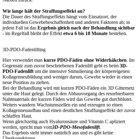
Wie lange hält der Straffungseffekt an?
Die Dauer des Straffungseffekts hängt vom Einsatzort, der
individuellen Gewebebeschaffenheit und anderen Faktoren ab; in
jedem Fall ist das
Ergebnis gleich nach der Behandlung sichtbar
- im Regelfall bleibt der Effekt
etwa 6 bis 18 Monate
bestehen.
3D-PDO-Fadenlifting
Hier verwendet man
kurze PDO-Fäden ohne Widerhäkchen
. Im
Gegensatz zum zuvor beschriebenen Fadenlift geht es beim
3D-
PDO-Fadenlift
um die intensive Stimulierung der körpereigenen
Kollagenneubildung und weniger darum, Gewebe wieder in einen
neue Position zu ziehen.
Bei der Behandlung wird mit kurzen PDO-Fäden ein 3D Gitternetz
unter die Haut gelegt. Durch den Abbauvorgang des resorbierbaren
Nahtmaterials der kurzen Fäden wird das Gewebe gut durchblutet.
Weiters wandern Wachstumszellen ein und erzeugen so einen
Kollagenneuaufbau und einen deutlichen Straffungseffekt der zuvor
schlaffen Haut.
Wenn gleichzeitig auch Hyaluronsäure und Vitamin C apliziert
werden, spricht man vom
3D-PDO-Mesofadenlift
.
Das Ergebnis sieht immer natürlich aus und es gibt keine
Überkorrekturen.