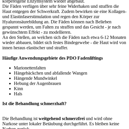
körpereigene Enzymsystem wieder abgebaut.
Die Fäden verfügen über sehr feine Widerhaken und straffen die
Haut entgegen der Schwerkraft. Zudem bewirken sie eine Kollagen-
und Elastinfaserstimulation und regen den Körper zur
Hyaluronsäurebildung an. Die Fäden können nach Belieben
gespannt werden, um Falten zu straffen und das Gesicht - je nach
gewünschtem Effekt - zu modellieren.
An den Stellen, an welchen sich die Fäden nach etwa 6-12 Monaten
wieder abbauen, bildet sich festes Bindegewebe - die Haut wird von
innen heraus elastischer und straffer.
Häufige Anwendungsgebiete des PDO Fadenliftings
Marionettenfalten
Hängebäckchen und abfallende Wangen
Hängende Mundwinkel
Hebung der Augenbrauen
Kinn
Hals
Ist die Behandlung schmerzhaft?
Die Behandlung ist
weitgehend schmerzfrei
und wird ohne
Narkose unter lokaler Betäubung durchgeführt. Es bleiben keine
Narben zurück.