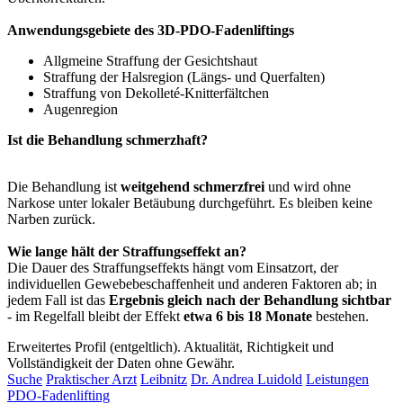
Anwendungsgebiete des 3D-PDO-Fadenliftings
Allgmeine Straffung der Gesichtshaut
Straffung der Halsregion (Längs- und Querfalten)
Straffung von Dekolleté-Knitterfältchen
Augenregion
Ist die Behandlung schmerzhaft?
Die Behandlung ist
weitgehend schmerzfrei
und wird ohne
Narkose unter lokaler Betäubung durchgeführt. Es bleiben keine
Narben zurück.
Wie lange hält der Straffungseffekt an?
Die Dauer des Straffungseffekts hängt vom Einsatzort, der
individuellen Gewebebeschaffenheit und anderen Faktoren ab; in
jedem Fall ist das
Ergebnis gleich nach der Behandlung sichtbar
- im Regelfall bleibt der Effekt
etwa 6 bis 18 Monate
bestehen.
Erweitertes Profil (entgeltlich). Aktualität, Richtigkeit und
Vollständigkeit der Daten ohne Gewähr.
Suche
Praktischer Arzt
Leibnitz
Dr. Andrea Luidold
Leistungen
PDO-Fadenlifting