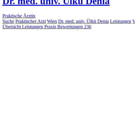
Dr. med. univ. Ülkü Denia
Praktische Ärztin
Suche
Praktischer Arzt
Wien
Dr. med. univ. Ülkü Denia
Leistungen
V
Übersicht
Leistungen
Praxis
Bewertungen
236