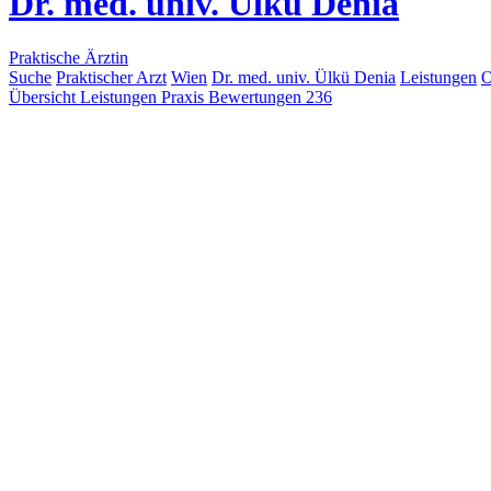
Dr. med. univ. Ülkü Denia
Praktische Ärztin
Suche
Praktischer Arzt
Wien
Dr. med. univ. Ülkü Denia
Leistungen
O
Übersicht
Leistungen
Praxis
Bewertungen
236