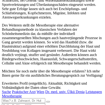
Schmerzen, bei Gelenk- und Wirbelsäulenerkrankungen sowie
Sportverletzungen und Überlastungsschäden eingesetzt werden.
Sehr gute Erfolge lassen sich auch bei Erschöpfungs- und
Schlafstörungen, Kopfschmerzen, Migräne, Infekten und
Atemwegserkrankungen erzielen.
Des Weiteren stellt die Mesotherapie eine alternative
Behandlungsmethode zu klassischen Verfahren der
Schönheitsmedizin dar, da mithilfe der individuell
zusammengestellten Mischungen auch hautverjüngende Prozesse in
Gang gesetzt werden können. So wird das Hautbild (bzw. die
Hautstruktur) aufgrund einer erhöhten Durchblutung der Haut und
Neubildung von Kollagen insgesamt verbessert. Die Haut wirkt
deutlich verjüngt, straffer und gesünder. Außerdem können auch
Bindegewebsschwächen, Haarausfall, Schwangerschaftsstreifen,
Cellulite und Akne erfolgreich mit Mesotherapie behandelt werden.
Möchten Sie noch mehr über die Mesotherapie erfahren? Ich stehe
Ihnen gerne für ein ausführliches Beratungsgespräch zur Verfügung!
Erweitertes Profil (entgeltlich). Aktualität, Richtigkeit und
Vollständigkeit der Daten ohne Gewähr.
Suche
Praktischer Arzt
Wien
Dr. med. univ. Ülkü Denia
Leistungen
Mesotherapie