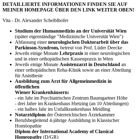
DETAILLIERTE INFORMATIONEN FINDEN SIE AUF
MEINER HOMEPAGE ÜBER DEN LINK WEITER OBEN!
Vita - Dr. Alexander Scheiblhofer
Studium der Humanmedizin an der Universität Wien
(später eigenständige "Medizinische Universität Wien")
Abfassung einer
neurologischen Doktorarbeit über das
Parkinson-Syndrom,
betreut von Prof. Lüder Deecke
Jeweils einige Monate
Lehrpraxis
in einer neurologischen
und in einer orthopädischen Kassenpraxis in Wien
Jeweils einige Monate
Assistenzarzt in Deutschland
an
einer orthopädischen Reha-Klinik sowie an einer Abteilung
für Anästhesie
Ausbildung zum Arzt für Allgemeinmedizin in
öffentlichen
Wiener Krankenhäusern:
- ein Jahr im Psychiatrischen Zentrum Baumgartner Höhe
- drei Jahre im Krankenhaus Hietzing (an 10 Abteilungen)
- ein halbes Jahr im Unfallkrankenhaus Meidling
Notarztdiplom
der Österreichischen Ärztekammer
Berufsbegleitend 4-jährige Ausbildung in Klassischer
Homöopathie
Diplom der International Academy of Classical
Homeopathy
(D/GR)